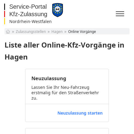
Nordrhein-Westfalen
Baden-Württemberg
Zulassungsstellen
Hagen
Online Vorgänge
Bayern
Berlin
Liste aller Online-Kfz-Vorgänge in
Brandenburg
Bremen
Hagen
Hamburg
Hessen
Mecklenburg-
Neuzulassung
Vorpommern
Niedersachsen
Nordrhein-Westfalen
Lassen Sie Ihr Neu-Fahrzeug
erstmalig für den Straßenverkehr
Rheinland-Pfalz
zu.
Saarland
Sachsen
Neuzulassung starten
Sachsen-Anhalt
Schleswig-Holstein
Thüringen